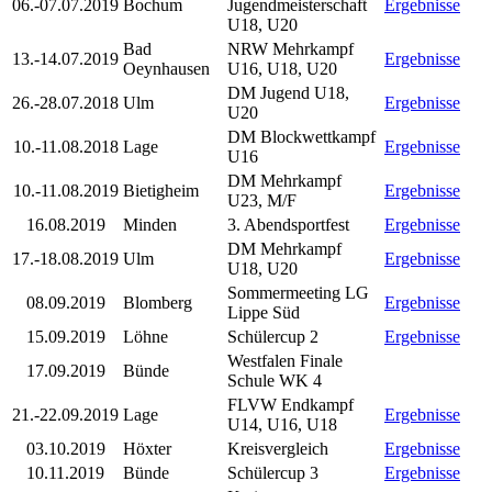
06.-07.07.2019
Bochum
Jugendmeisterschaft
Ergebnisse
U18, U20
Bad
NRW Mehrkampf
13.-14.07.2019
Ergebnisse
Oeynhausen
U16, U18, U20
DM Jugend U18,
26.-28.07.2018
Ulm
Ergebnisse
U20
DM Blockwettkampf
10.-11.08.2018
Lage
Ergebnisse
U16
DM Mehrkampf
10.-11.08.2019
Bietigheim
Ergebnisse
U23, M/F
16.08.2019
Minden
3. Abendsportfest
Ergebnisse
DM Mehrkampf
17.-18.08.2019
Ulm
Ergebnisse
U18, U20
Sommermeeting LG
08.09.2019
Blomberg
Ergebnisse
Lippe Süd
15.09.2019
Löhne
Schülercup 2
Ergebnisse
Westfalen Finale
17.09.2019
Bünde
Schule WK 4
FLVW Endkampf
21.-22.09.2019
Lage
Ergebnisse
U14, U16, U18
03.10.2019
Höxter
Kreisvergleich
Ergebnisse
10.11.2019
Bünde
Schülercup 3
Ergebnisse