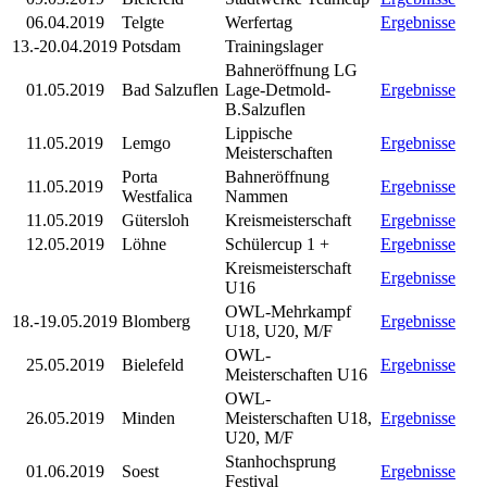
06.04.2019
Telgte
Werfertag
Ergebnisse
13.-20.04.2019
Potsdam
Trainingslager
Bahneröffnung LG
01.05.2019
Bad Salzuflen
Lage-Detmold-
Ergebnisse
B.Salzuflen
Lippische
11.05.2019
Lemgo
Ergebnisse
Meisterschaften
Porta
Bahneröffnung
11.05.2019
Ergebnisse
Westfalica
Nammen
11.05.2019
Gütersloh
Kreismeisterschaft
Ergebnisse
12.05.2019
Löhne
Schülercup 1 +
Ergebnisse
Kreismeisterschaft
Ergebnisse
U16
OWL-Mehrkampf
18.-19.05.2019
Blomberg
Ergebnisse
U18, U20, M/F
OWL-
25.05.2019
Bielefeld
Ergebnisse
Meisterschaften U16
OWL-
26.05.2019
Minden
Meisterschaften U18,
Ergebnisse
U20, M/F
Stanhochsprung
01.06.2019
Soest
Ergebnisse
Festival