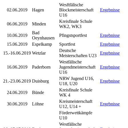
Wesftfälische
02.06.2019
Hagen
Blockmeisterschaft
Ergebnisse
U16
Kreisfinale Schule
06.06.2019
Minden
WK2, WK3
Bad
10.06.2019
Pfingstsportfest
Ergebnisse
Oeynhausen
15.06.2019
Espelkamp
Sportfest
Ergebnisse
Deutsche
15.-16.06.2019
Wetzlar
Ergebnisse
Meisterschaften U23
Westfälische
16.06.2019
Paderborn
Jugendmeisterschaft
Ergebnisse
U16
NRW Jugend U16,
21.-23.06.2019
Duisburg
Ergebnisse
U18, U20
Kreisfinale Schule
24.06.2019
Bünde
WK 4
Kreismeisterschaft
30.06.2019
Löhne
Ergebnisse
U12, U14 +
Förderwettkämpfe
U10
Westfälische