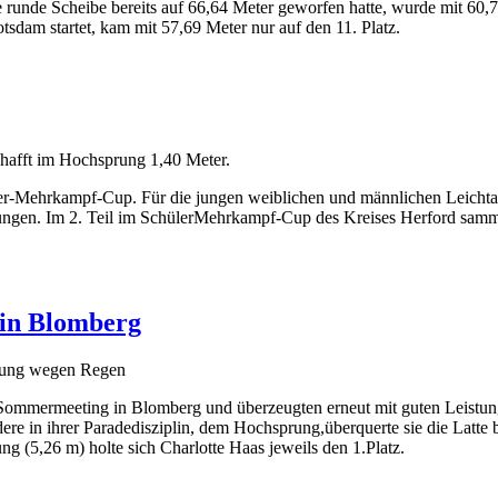
e runde Scheibe bereits auf 66,64 Meter geworfen hatte, wurde mit 60,
otsdam startet, kam mit 57,69 Meter nur auf den 11. Platz.
hafft im Hochsprung 1,40 Meter.
er-Mehrkampf-Cup. Für die jungen weiblichen und männlichen Leichtath
gen. Im 2. Teil im SchülerMehrkampf-Cup des Kreises Herford sammel
in Blomberg
prung wegen Regen
 Sommermeeting in Blomberg und überzeugten erneut mit guten Leistun
dere in ihrer Paradedisziplin, dem Hochsprung,überquerte sie die Latte 
 (5,26 m) holte sich Charlotte Haas jeweils den 1.Platz.