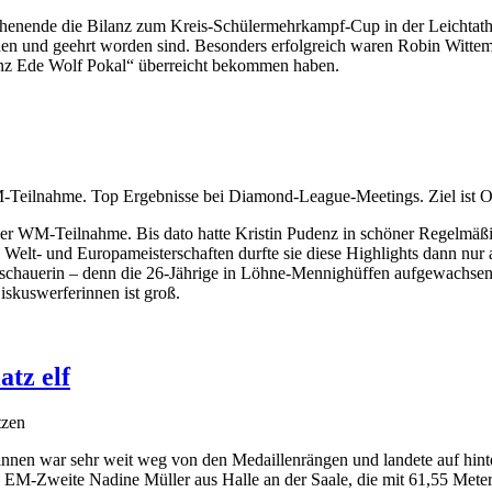
enende die Bilanz zum Kreis-Schülermehrkampf-Cup in der Leichtathl
tehen und geehrt worden sind. Besonders erfolgreich waren Robin Wit
nz Ede Wolf Pokal“ überreicht bekommen haben.
 WM-Teilnahme. Top Ergebnisse bei Diamond-League-Meetings. Ziel ist
g der WM-Teilnahme. Bis dato hatte Kristin Pudenz in schöner Regelmäß
Welt- und Europameisterschaften durfte sie diese Highlights dann nur
uschauerin – denn die 26-Jährige in Löhne-Mennighüffen aufgewachsene 
skuswerferinnen ist groß.
atz elf
tzen
innen war sehr weit weg von den Medaillenrängen und landete auf hinte
e EM-Zweite Nadine Müller aus Halle an der Saale, die mit 61,55 Meter