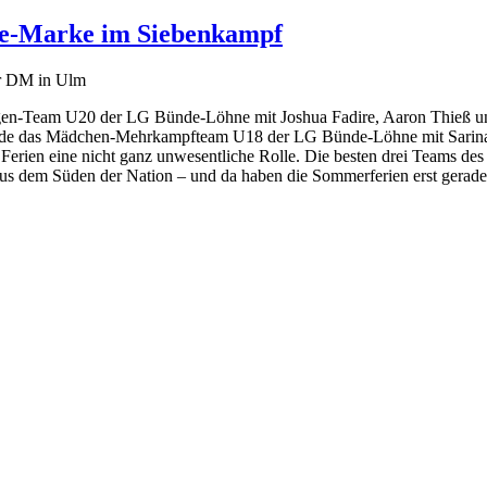
te-Marke im Siebenkampf
er DM in Ulm
gen-Team U20 der LG Bünde-Löhne mit Joshua Fadire, Aaron Thieß und
rde das Mädchen-Mehrkampfteam U18 der LG Bünde-Löhne mit Sarina
Ferien eine nicht ganz unwesentliche Rolle. Die besten drei Teams d
s dem Süden der Nation – und da haben die Sommerferien erst gerad