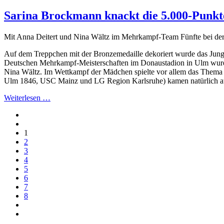
Sarina Brockmann knackt die 5.000-Punk
Mit Anna Deitert und Nina Wältz im Mehrkampf-Team Fünfte bei d
Auf dem Treppchen mit der Bronzemedaille dekoriert wurde das Jun
Deutschen Mehrkampf-Meisterschaften im Donaustadion in Ulm wu
Nina Wältz. Im Wettkampf der Mädchen spielte vor allem das Thema 
Ulm 1846, USC Mainz und LG Region Karlsruhe) kamen natürlich au
Weiterlesen …
1
2
3
4
5
6
7
8