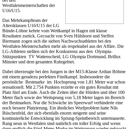
bei den
Westfalenmeisterschaften der
U16/U15.
Das Mehrkampfteam der
Altersklassen U16/U15 der LG
Bünde-Löhne kehrte vom Wettkampf in Hagen mit klasse
Resultaten zurück. Gecoacht von Sven Hülshorst und Steffen
Biermann zogen sich die sieben Nachwuchsathleten bei den
Westfalen-Meisterschaften mehr als respektabel aus der Affäre. Die
LG-Athleten stellten sich der Konkurrenz aus den Olympia-
Stützpunkten TV Wattenscheid, LG Olympia Dortmund, Brillux
Münster und dem gesamten Ruhrgebiet.
Dabei überzeugte bei den Jungen in der M15-Klasse Ardian Böhme
mit einem geradezu perfekten Fünfkampf. Insbesondere die
persönliche Bestmarke im Hochsprung von 1,81 Meter war schon
sensationell. Mit 2.754 Punkten erzielte er ein gutes Resultat mit
Platz fünf am Ende. Auch die Zeiten über die Hürden und über 100
Meter flach sowie der Weitsprung von 5,18 Meter lagen im Bereich
der Bestmarken. Nur die Schwäche im Speerwurf verhinderte eine
noch bessere Platzierung. Ein ähnliches Wurfproblem hatte Nils
Büschenfeld, der sich ebenfalls enorm steigerte und seine
kontinuierliche Entwicklung im Sprung-Sprintbereich untermauerte.
Rang neun in Westfalen sind natürlich ein toller Erfolg und wenn
dann endlich die Fünf-Meter-Marke im Weitsprung wieder geknackt