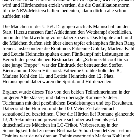
wird und Hürdenzeiten erzielt werden, die die Qualifikationsnorm
für die NRW-Meisterschaften bedeuten, dann dürfen alle schon
zufrieden sein.
Die Mädchen in der U16/U15 gingen auch als Mannschaft an den
Start. Hierzu mussten fünf Athletinnen den Wettkampf abschließen,
um in der Punktwertung vorne dabei zu sein. Das klappte auch und
die Mädchen durften sich über einen tapfer erkämpften fünften Rang
freuen. Insbesondere die Routiniers Fabienne Golüke, Marlena Kahl
und Leticia Heinrichs spulten einen Fünfkampf mit Leistungen im
Bereich der persönlichen Bestmarken ab. „Schon echt cool für so
eine junge Truppe“, war der Eindruck der betreuenden Steffen
Biermann und Sven Hülshorst. Fabienne Golüke holte den 8.,
Marlena Kahl den 11. und Leticia Heinrichs den 12. Platz.
Herausragend dabei waren die Sprint- und Hürdenzeiten.
Ergänzt wurde dieses Trio von den beiden Teilnehmerinnen in der
jüngeren Altersklasse, und dabei überragte Romane Sadeler-
Teichmann mit drei persönlichen Bestleistungen und top Resultaten.
Dabei sind die Hürden- und die 100-Meter-Zeit als einfach
sensationell zu bezeichnen. Über die Hürden lief Romane glänzende
13,20 Sekunden und präsentierte sich überraschend als jetzt
drittschnellstes Mädchen im LG-Trikot. Verbesserung in der
Schnelligkeit führt zu neuer Bestmarke Schon beim letzten Test im
Training war sie nah dran an Trainingspartnerin Marlena Kahl und