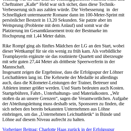
Cheftrainer „Kalle“ Held war sich sicher, dass diese Technik-
Verbesserung sich aus zahlen würde. Die Verbesserung in der
Schnelligkeit untermauerte Romane dann im 100-Meter-Sprint mit
persönlicher Bestzeit in 13,20 Sekunden. Sie patzte aber im
Weitsprung (Probleme mit dem Anlauf) und somit war die
Platzierung im Gesamtklassement trotz der Bestmarke im
Hochsprung mit 1,44 Meter dahin.
Rike Rompf ging als fünftes Mädchen der LG an den Start, wobei
dieser Wettkampf für sie ein wenig zu früh kam. Als vorbildliche
Teamplayerin ergänzte sie das routinierte Quartett und überzeugte
mit sehr guten 27,44 Meter als drittbeste Speerwerferin in der
Mannschaft.
Insgesamt zeigen die Ergebnisse, dass die Erfolgsspur der Löhner
Leichathleten lang ist. Die Kehrseite der Medaille ist allerdings
auch, dass die Kilometer-Leistungen der Trainer, Betreuer und
Athleten immer größer werden. Und Starts bedeuten auch Kosten.
Startgebühren, Fahrt-, Unterhaltungs- und Materialkosten. „Wir
stoßen da an unsere Grenzen“, sagen die Verantwortlichen. Aufgabe
der Abteilungsleitung muss deshalb sein, Sponsoren zu finden, die
sich neben den bereits bekannten Unternehmen aus Löhne
einbringen, um das „Unternehmen Leichtathletik“ in Bünde und
Löhne auf diesem Niveau aufrecht zu halten.
Vorheriger Beitrag: Charlotte Haas zurück in der Erfolgsspur