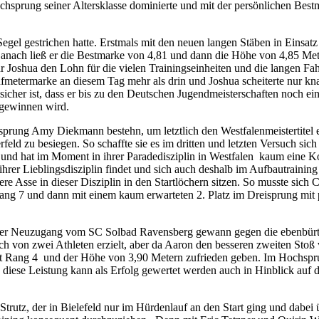
chsprung seiner Altersklasse dominierte und mit der persönlichen Bes
egel gestrichen hatte. Erstmals mit den neuen langen Stäben in Einsatz 
anach ließ er die Bestmarke von 4,81 und dann die Höhe von 4,85 Met
r Joshua den Lohn für die vielen Trainingseinheiten und die langen F
etermarke an diesem Tag mehr als drin und Joshua scheiterte nur kna
t sicher ist, dass er bis zu den Deutschen Jugendmeisterschaften noch 
 gewinnen wird.
rung Amy Diekmann bestehn, um letztlich den Westfalenmeistertitel 
feld zu besiegen. So schaffte sie es im dritten und letzten Versuch si
n und hat im Moment in ihrer Paradedisziplin in Westfalen kaum eine K
u ihrer Lieblingsdisziplin findet und sich auch deshalb im Aufbautrain
e Asse in dieser Disziplin in den Startlöchern sitzen. So musste sich C
ang 7 und dann mit einem kaum erwarteten 2. Platz im Dreisprung mit p
. Der Neuzugang vom SC Solbad Ravensberg gewann gegen die ebenbürt
h von zwei Athleten erzielt, aber da Aaron den besseren zweiten Stoß 
t Rang 4 und der Höhe von 3,90 Metern zufrieden geben. Im Hochsprung
diese Leistung kann als Erfolg gewertet werden auch in Hinblick au
tz, der in Bielefeld nur im Hürdenlauf an den Start ging und dabei üb