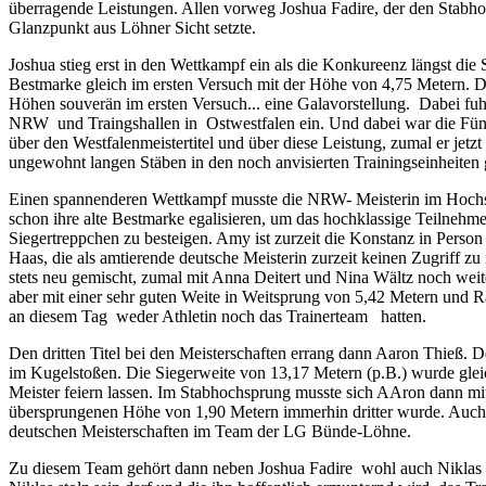
überragende Leistungen. Allen vorweg Joshua Fadire, der den Stabho
Glanzpunkt aus Löhner Sicht setzte.
Joshua stieg erst in den Wettkampf ein als die Konkureenz längst die S
Bestmarke gleich im ersten Versuch mit der Höhe von 4,75 Metern. D
Höhen souverän im ersten Versuch... eine Galavorstellung. Dabei fuh
NRW und Traingshallen in Ostwestfalen ein. Und dabei war die Fünfm
über den Westfalenmeistertitel und über diese Leistung, zumal er jetz
ungewohnt langen Stäben in den noch anvisierten Trainingseinheiten
Einen spannenderen Wettkampf musste die NRW- Meisterin im Hochsp
schon ihre alte Bestmarke egalisieren, um das hochklassige Teilnehmer
Siegertreppchen zu besteigen. Amy ist zurzeit die Konstanz in Perso
Haas, die als amtierende deutsche Meisterin zurzeit keinen Zugriff z
stets neu gemischt, zumal mit Anna Deitert und Nina Wältz noch weiter
aber mit einer sehr guten Weite in Weitsprung von 5,42 Metern und R
an diesem Tag weder Athletin noch das Trainerteam hatten.
Den dritten Titel bei den Meisterschaften errang dann Aaron Thieß
im Kugelstoßen. Die Siegerweite von 13,17 Metern (p.B.) wurde gleic
Meister feiern lassen. Im Stabhochsprung musste sich AAron dann mi
übersprungenen Höhe von 1,90 Metern immerhin dritter wurde. Auch 
deutschen Meisterschaften im Team der LG Bünde-Löhne.
Zu diesem Team gehört dann neben Joshua Fadire wohl auch Niklas Stru