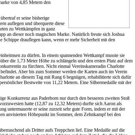
tmarke von 4,85 Metern den
übertraf er seine bisherige
ern auflegen und überquerte diese
ahrten zu Wettkämpfen in ganz
pp an dieser noch magischen Marke. Natürlich freute sich Joshua
eine Schippe drauflegen kann, wenn er mehr Sicherheit mit den
einheimsen zu dürfen. In einem spannenden Wettkampf musste sie
ch über die 1,73 Meter Höhe zu schlängeln und den ersten Platz auf dem
onkurrentin zu fürchten. Nicht einmal Vereinskameradin Charlotte
ing befindet. Aber bis zum Sommer werden die Karten auch im Verein
harlotte an diesem Tag mit Rang 6 begnügen, rehabilitierte sich dafür
ersönlicher Bestweite von 11,22 Metern. Eine Silbermedaille mit der
ige Konkurrenz aus Paderborn nur durch den besseren zweiten Stoß
vorzuwesien hatte (12,87 zu 12,32 Metern) durfte sich Aaron als
 untermauerte er seine zurzeit sehr gute Form, indem er mit der
f den anvisierten Höhepunkt im Sommer, dem Zehnkampf bei den
erraschend als Dritter aufs Treppchen lief. Eine Medaille auf die