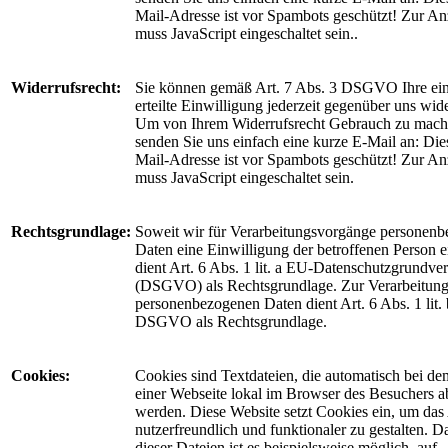
Mail-Adresse ist vor Spambots geschützt! Zur An
muss JavaScript eingeschaltet sein.
.
Widerrufsrecht:
Sie können gemäß Art. 7 Abs. 3 DSGVO Ihre ei
erteilte Einwilligung jederzeit gegenüber uns wid
Um von Ihrem Widerrufsrecht Gebrauch zu mach
senden Sie uns einfach eine kurze E-Mail an:
Die
Mail-Adresse ist vor Spambots geschützt! Zur An
muss JavaScript eingeschaltet sein.
Rechtsgrundlage:
Soweit wir für Verarbeitungsvorgänge personenb
Daten eine Einwilligung der betroffenen Person e
dient Art. 6 Abs. 1 lit. a EU-Datenschutzgrundv
(DSGVO) als Rechtsgrundlage. Zur Verarbeitun
personenbezogenen Daten dient Art. 6 Abs. 1 lit. 
DSGVO als Rechtsgrundlage.
Cookies:
Cookies sind Textdateien, die automatisch bei de
einer Webseite lokal im Browser des Besuchers a
werden. Diese Website setzt Cookies ein, um da
nutzerfreundlich und funktionaler zu gestalten. D
dieser Dateien ist es beispielsweise möglich, auf