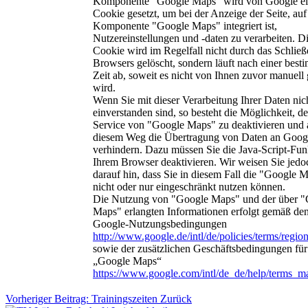
Komponente "Google Maps" wird von Google e
Cookie gesetzt, um bei der Anzeige der Seite, auf
Komponente "Google Maps" integriert ist,
Nutzereinstellungen und -daten zu verarbeiten. D
Cookie wird im Regelfall nicht durch das Schließ
Browsers gelöscht, sondern läuft nach einer best
Zeit ab, soweit es nicht von Ihnen zuvor manuell 
wird.
Wenn Sie mit dieser Verarbeitung Ihrer Daten nic
einverstanden sind, so besteht die Möglichkeit, d
Service von "Google Maps" zu deaktivieren und 
diesem Weg die Übertragung von Daten an Goog
verhindern. Dazu müssen Sie die Java-Script-Fun
Ihrem Browser deaktivieren. Wir weisen Sie jedo
darauf hin, dass Sie in diesem Fall die "Google 
nicht oder nur eingeschränkt nutzen können.
Die Nutzung von "Google Maps" und der über 
Maps" erlangten Informationen erfolgt gemäß de
Google-Nutzungsbedingungen
http://www.google.de/intl/de/policies/terms/regio
sowie der zusätzlichen Geschäftsbedingungen für
„Google Maps“
https://www.google.com/intl/de_de/help/terms_m
Vorheriger Beitrag: Trainingszeiten
Zurück